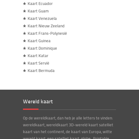
Kaart Ecuador
Kaart Guam
Kaart Venezuela
Kaart Nieuw Zeeland
Kaart Frans-Polynesië
Kaart Guinea
Kaart Dominique
Kaart Katar
Kaart Servië
Kaart Bermuda
Wereld kaart
Op de wereldkaart, dan heb je alle letters te vinden:
wereldkaart, wereldkaart 3D-wereld kaart satelliet
kaart van het continent, de kaart van Europa, witte
wereld kaart, een satelliet kaart, globe , Printable