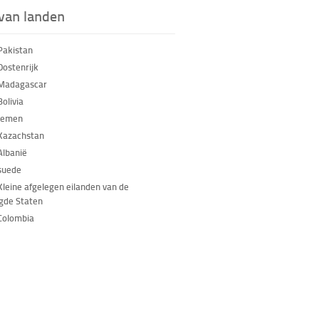
 van landen
Pakistan
Oostenrijk
 Madagascar
olivia
Jemen
Kazachstan
Albanië
suede
Kleine afgelegen eilanden van de
gde Staten
Colombia