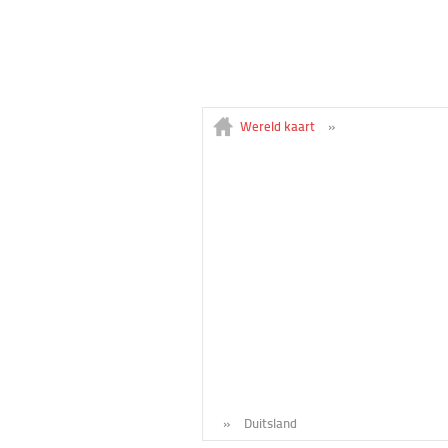
Wereld kaart
»
»
Duitsland