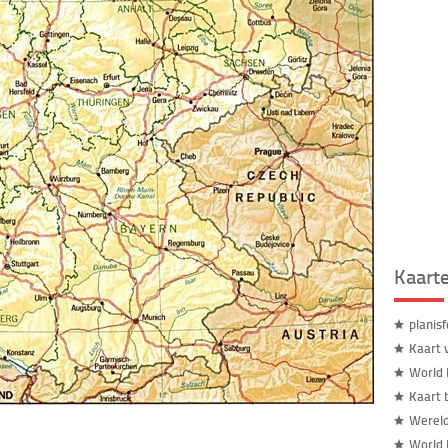
Kaart
planis
Kaart 
World 
Kaart 
Wereld
World 