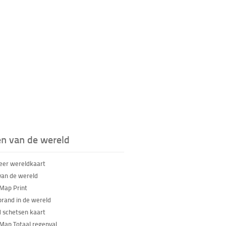
en van de wereld
feer wereldkaart
van de wereld
Map Print
brand in de wereld
 schetsen kaart
Map Totaal regenval