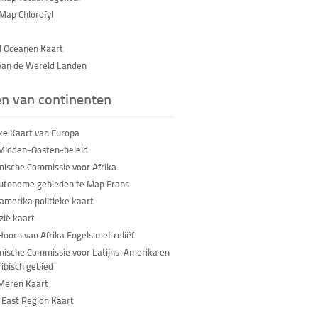
Map Chlorofyl
 Oceanen Kaart
van de Wereld Landen
en van continenten
eke Kaart van Europa
Midden-Oosten-beleid
ische Commissie voor Afrika
utonome gebieden te Map Frans
amerika politieke kaart
zië kaart
Hoorn van Afrika Engels met reliëf
ische Commissie voor Latijns-Amerika en
ribisch gebied
Meren Kaart
 East Region Kaart